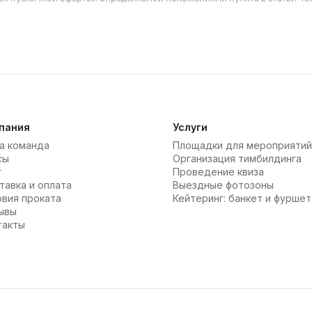
пания
Услуги
а команда
Площадки для мероприятий
сы
Организация тимбилдинга
г
Проведение квиза
тавка и оплата
Выездные фотозоны
овия проката
Кейтеринг: банкет и фуршет
ывы
такты