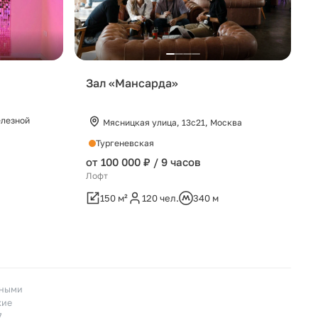
Зал «Мансарда»
елезной
Мясницкая улица, 13с21, Москва
Тургеневская
от 100 000 ₽ / 9 часов
Лофт
150 м²
120 чел.
340 м
пными
кие
7