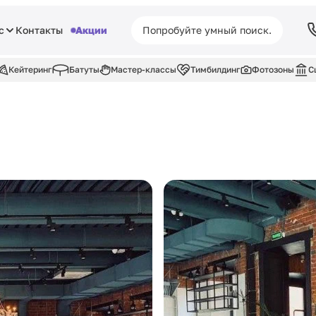
с
Контакты
Акции
Кейтеринг
Батуты
Мастер-классы
Тимбилдинг
Фотозоны
С