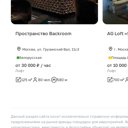
Пространство Backroom
AG Loft 
Москва, ул. Грузинский Вал, 11с3
г. Моск
Белорусская
Площадь 
от 30 000 ₽ / час
от 10 000 
Лофт
Лофт
125 м²
80 чел.
580 м
700 м²
Данный раздел сайта носит исключительно справочно-информац
предложениями на рынке аренды площадок для мероприятий. Вс
характеристики, вместимость и фотографии объектов) не являе