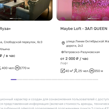
«Яуза»
Maybe Loft - ЗАЛ QUEEN
улица Линии Октябрьской Ж
ва, Слободской переулок, 6с3
дороги, 2с2
Ильича
Петровско-Разумовская
₽ / в час
от 2 000 ₽ / час
Лофт
400 чел.
1770 м
40 м²
25 чел.
350 м
ионный характер и создан для ознакомления пользователей с досту
я представленная информация (включая стоимость аренды, техничес
тся публичной офертой определяемой положениями пункта 2 статьи 43