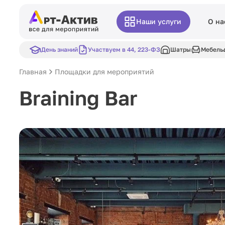
Наши услуги
О на
День знаний
Участвуем в 44, 223-ФЗ
Шатры
Мебель
Главная
Площадки для мероприятий
Braining Bar