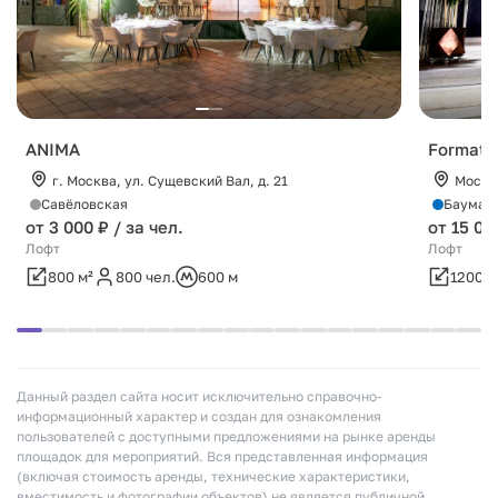
ANIMA
Format L
г. Москва, ул. Сущевский Вал, д. 21
Москв
Савёловская
Бауман
от 3 000 ₽ / за чел.
от 15 00
Лофт
Лофт
800 м²
800 чел.
600 м
1200 м
Данный раздел сайта носит исключительно справочно-
информационный характер и создан для ознакомления
пользователей с доступными предложениями на рынке аренды
площадок для мероприятий. Вся представленная информация
(включая стоимость аренды, технические характеристики,
вместимость и фотографии объектов) не является публичной