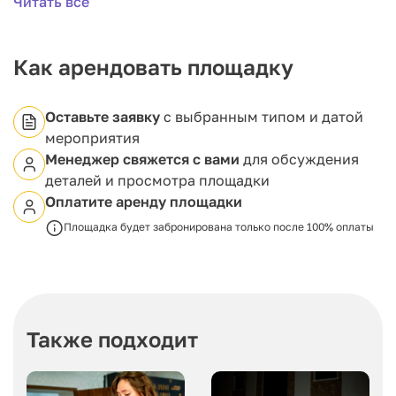
Читать все
— это особенно ценно для событий с насыщенной
аудиопрограммой.
Площадка оснащена современным техническим
оборудованием, что позволяет проводить
Как арендовать площадку
мероприятия на высоком уровне. А панорамный
вид на город делает каждое событие здесь по-
настоящему запоминающимся.
Оставьте заявку
с выбранным типом и датой
мероприятия
Менеджер свяжется с вами
для обсуждения
деталей и просмотра площадки
Оплатите аренду площадки
Площадка будет забронирована только после 100% оплаты
Также подходит