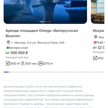
Аренда площадки Omega «Белорусская
ИскраХо
Bounce»
Москв
МЦД Гра
г. Москва, 3-я ул. Ямского Поля, 2к6
от 12 00
Белорусская
Концертны
от 500 000 ₽
Концертный зал
450 м²
900 м²
500 чел.
1070 м
Данный раздел сайта носит исключительно справочно-
информационный характер и создан для ознакомления
пользователей с доступными предложениями на рынке аренды
площадок для мероприятий. Вся представленная информация
(включая стоимость аренды, технические характеристики,