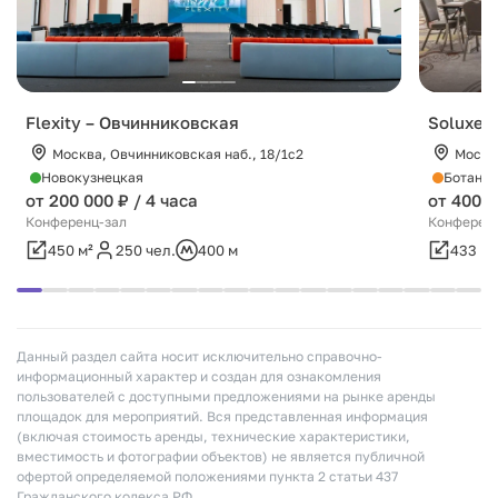
Flexity – Овчинниковская
Soluxe 
Москва, Овчинниковская наб., 18/1с2
Москва
Новокузнецкая
Ботанич
от 200 000 ₽ / 4 часа
от 400 0
Конференц-зал
Конференц
450 м²
250 чел.
400 м
433 м²
Данный раздел сайта носит исключительно справочно-
информационный характер и создан для ознакомления
пользователей с доступными предложениями на рынке аренды
площадок для мероприятий. Вся представленная информация
(включая стоимость аренды, технические характеристики,
вместимость и фотографии объектов) не является публичной
офертой определяемой положениями пункта 2 статьи 437
Гражданского кодекса РФ.