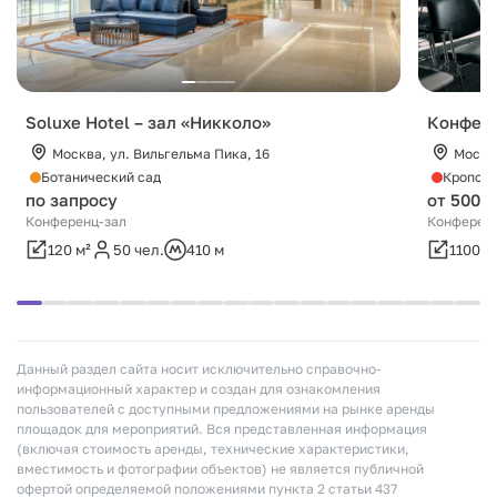
Soluxe Hotel – зал «Никколо»
Конфере
Москва, ул. Вильгельма Пика, 16
Москв
Ботанический сад
Кропотк
по запросу
от 500 0
Конференц-зал
Конференц
120 м²
50 чел.
410 м
1100 м
Данный раздел сайта носит исключительно справочно-
информационный характер и создан для ознакомления
пользователей с доступными предложениями на рынке аренды
площадок для мероприятий. Вся представленная информация
(включая стоимость аренды, технические характеристики,
вместимость и фотографии объектов) не является публичной
офертой определяемой положениями пункта 2 статьи 437