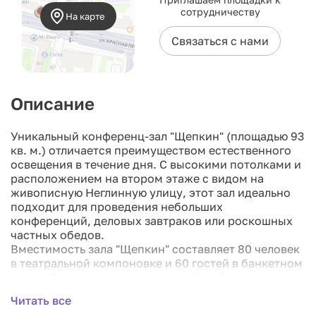
сотрудничеству
На карте
Связаться с нами
Описание
Уникальный конференц-зал "Щепкин" (площадью 93
кв. м.) отличается преимуществом естественного
освещения в течение дня. С высокими потолками и
расположением на втором этаже с видом на
живописную Неглинную улицу, этот зал идеально
подходит для проведения небольших
конференций, деловых завтраков или роскошных
частных обедов.
Вместимость зала "Щепкин" составляет 80 человек
в театральной компоновке и 60 гостей в банкетном
стиле. Отель предлагает широкий выбор
специализированного аудиовизуального
Читать все
оборудования для аренды, а также готов