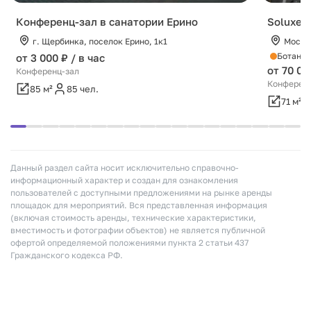
Конференц-зал в санатории Ерино
Soluxe H
г. Щербинка, поселок Ерино, 1к1
Москва
Ботанич
от 3 000 ₽ / в час
от 70 00
Конференц-зал
Конференц
85 м²
85 чел.
71 м²
Данный раздел сайта носит исключительно справочно-
информационный характер и создан для ознакомления
пользователей с доступными предложениями на рынке аренды
площадок для мероприятий. Вся представленная информация
(включая стоимость аренды, технические характеристики,
вместимость и фотографии объектов) не является публичной
офертой определяемой положениями пункта 2 статьи 437
Гражданского кодекса РФ.