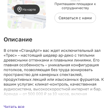
Приглашаем площадки к
сотрудничеству
На карте
Связаться с нами
Описание
В отеле «СтандАрт» вас ждет исключительный зал
«Трес» – настоящий шедевр ар-деко с теплыми
древесными оттенками и плавными линиями. Его
главная особенность – уникальная конфигурация
потолков, позволяющая без труда зонировать
пространство для камерных спектаклей,
продуктивных лекций или изысканных фуршетов. К
вашим услугам: климат-контроль, качественная
аудиосистема, высокоскоростной интернет и бар.
Аренда — от 500 000 ₽ за 10 часов, включая
оборудование, кейтеринг, а также час на монтаж и
час на демонтаж. Дополнительный час обойдется в
Читать все