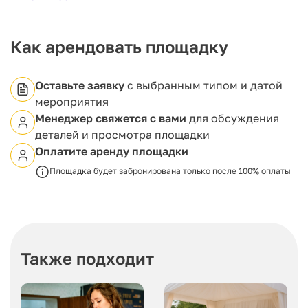
событий, а также торжественных церемоний. Здесь
проходят конференции, концерты, презентации,
выставки, награждения, банкеты, свадьбы и
тематические квесты.
Как арендовать площадку
Находящийся на втором этаже исторического
особняка, готический зал оборудован полным
комплектом профессионального звукового,
Оставьте заявку
с выбранным типом и датой
светового и мультимедийного оборудования, что
мероприятия
гарантирует высокий уровень технической
Менеджер свяжется с вами
для обсуждения
поддержки для любого мероприятия.
деталей и просмотра площадки
Оплатите аренду площадки
Площадка будет забронирована только после 100% оплаты
Также подходит