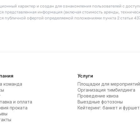
ионный характер и создан для ознакомления пользователей с досту
я представленная информация (включая стоимость аренды, техничес
тся публичной офертой определяемой положениями пункта 2 статьи 43
пания
Услуги
а команда
Площадки для мероприятий
сы
Организация тимбилдинга
г
Проведение квиза
тавка и оплата
Выездные фотозоны
овия проката
Кейтеринг: банкет и фуршет
ывы
такты