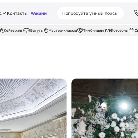
с
Контакты
Акции
Кейтеринг
Батуты
Мастер-классы
Тимбилдинг
Фотозоны
С
х