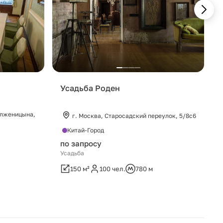
Усадьба Роден
олженицына,
г. Москва, Старосадский переулок, 5/8с6
Китай-Город
по запросу
Усадьба
150 м²
100 чел.
780 м