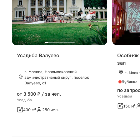
Усадьба Валуево
Особняк 
зал
г. Москва, Новомосковский
г. Моск
административный округ, поселок
Лубянка
Валуево, с1
по запро
от 3 500 ₽ / за чел.
Усадьба
Усадьба
150 м²
400 м²
250 чел.