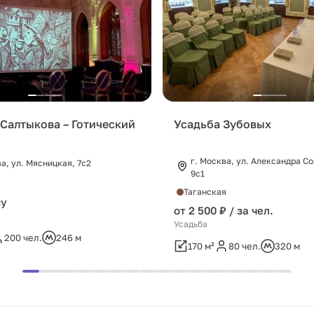
Салтыкова – Готический
Усадьба Зубовых
г. Москва, ул. Александра С
ва, ул. Мясницкая, 7с2
9с1
Таганская
су
от 2 500 ₽ / за чел.
Усадьба
200 чел.
246 м
170 м²
80 чел.
320 м