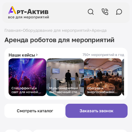
Главная
Оборудование для мероприятий
Аренда роботов дл
>
>
5,0
в Яндексе
19 лет
на рынке
Аренда роботов для мероприятий
430+ отзывов
с 2007 года
Наши кейсы
750+ мероприятий в год
Спецэффекты и
Мультимедийный
Обогрев и
Техн
свет для ночной
выставочный стенд
энергоснабжение
осн
вечеринки
под ключ
зимнего
дел
корпоратива в
кон
шатре
Смотреть каталог
Заказать звонок