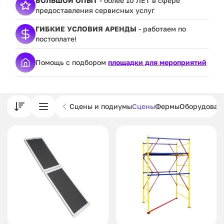
БОЛЬШОЙ ОПЫТ
- более 10 ЛЕТ в сфере
предоставления сервисных услуг
ГИБКИЕ УСЛОВИЯ АРЕНДЫ
- работаем по
постоплате!
Помощь с подбором
площадки для мероприятий
Сцены и подиумы
Сцены
Фермы
Оборудован