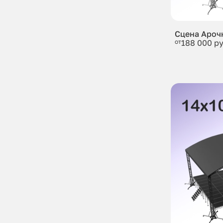
Сцена Ароч
от
188 000 ру