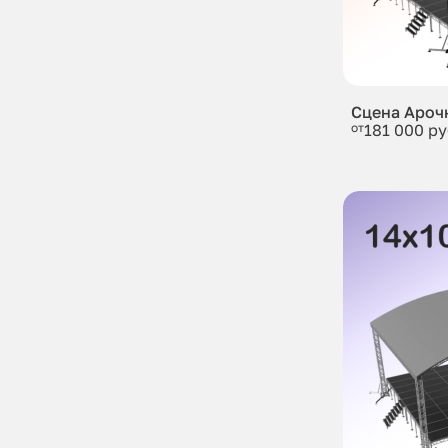
Сцена Ароч
от
181 000 ру