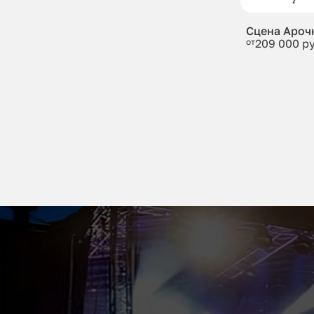
Сцена Ароч
от
209 000 р