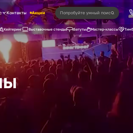
с
Контакты
Акции
Кейтеринг
Выставочные стенды
Батуты
Мастер-классы
Тимб
ны