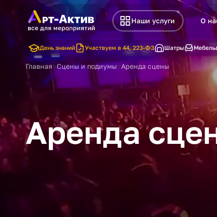
Наши услуги
О на
День знаний
Участвуем в 44, 223-ФЗ
Шатры
Мебель
>
>
Главная
Сцены и подиумы
Аренда сцены
Аренда сце