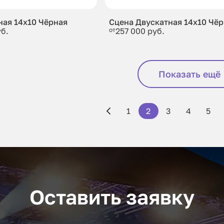
ная 14x10 Чёрная
Сцена Двускатная 14x10 Чё
уб.
от
257 000 руб.
Показать ещё
1
2
3
4
5
Оставить заявку