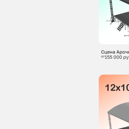
Сцена Ароч
от
155 000 ру