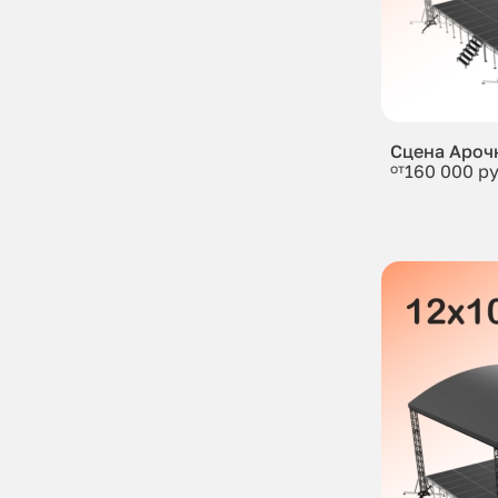
Сцена Ароч
от
160 000 ру