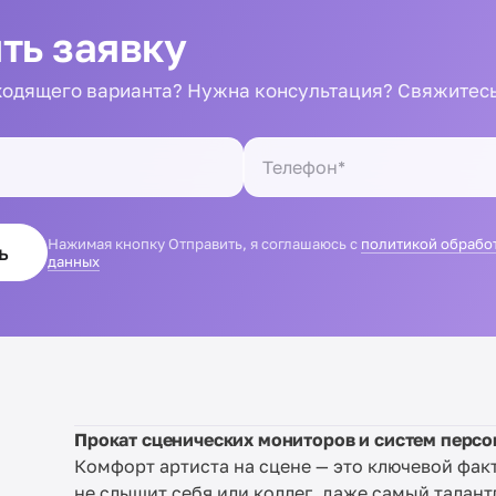
ть заявку
одящего варианта? Нужна консультация? Свяжитесь
Нажимая кнопку Отправить, я соглашаюсь с
политикой обрабо
ь
данных
Прокат сценических мониторов и систем перс
Комфорт артиста на сцене — это ключевой фак
не слышит себя или коллег, даже самый талан