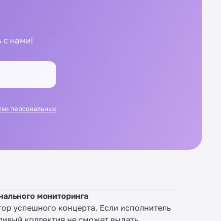
 с нами!
тки персональных
онального мониторинга
тор успешного концерта. Если исполнитель
тливый коллектив не сможет выдать