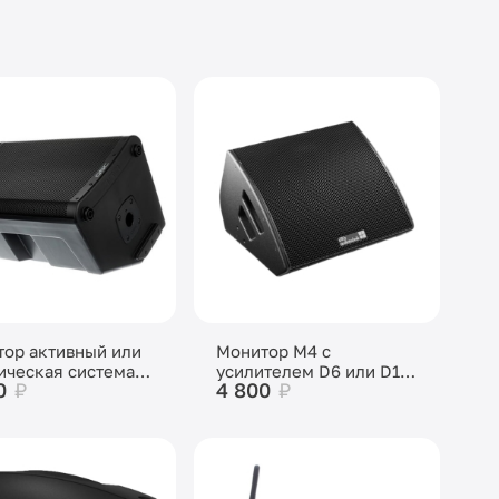
ор активный или
Монитор M4 c
ическая система
усилителем D6 или D12
0
₽
4 800
₽
атив
фирмы D&B