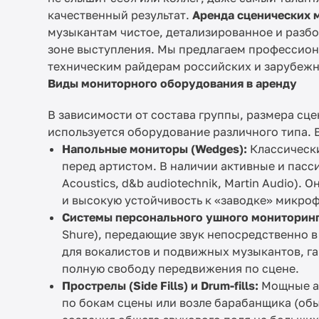
качественный результат.
Аренда сценических 
музыкантам чистое, детализированное и разбо
зоне выступления. Мы предлагаем профессион
техническим райдерам российских и зарубежн
Виды мониторного оборудования в аренду
В зависимости от состава группы, размера сц
используется оборудование различного типа. 
Напольные мониторы (Wedges):
Классическ
перед артистом. В наличии активные и пасс
Acoustics, d&b audiotechnik, Martin Audio)
и высокую устойчивость к «заводке» микро
Системы персонального ушного мониторинга 
Shure), передающие звук непосредственно в
для вокалистов и подвижных музыкантов, г
полную свободу передвижения по сцене.
Прострелы (Side Fills) и Drum-fills:
Мощные ак
по бокам сцены или возле барабанщика (об