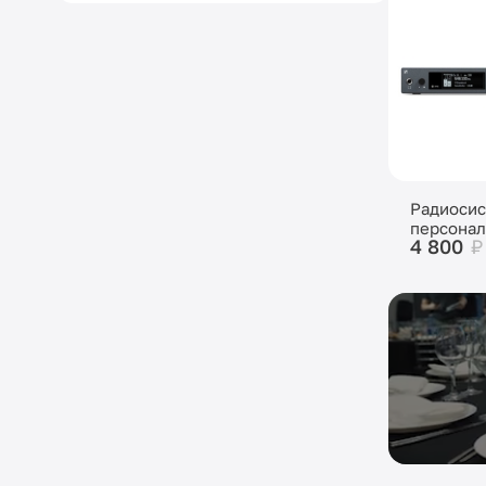
Радиосис
персонал
4 800
₽
монитори
Sennheis