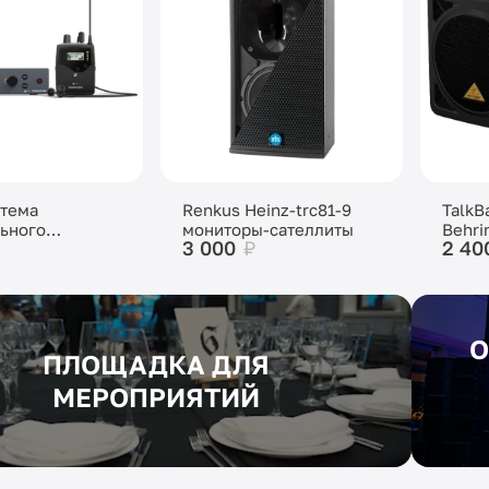
тема
Renkus Heinz-trc81-9
TalkB
ьного
мониторы-сателлиты
Behri
3 000
₽
2 40
нга
er EW IEM G4-G
О
ПЛОЩАДКА ДЛЯ
МЕРОПРИЯТИЙ