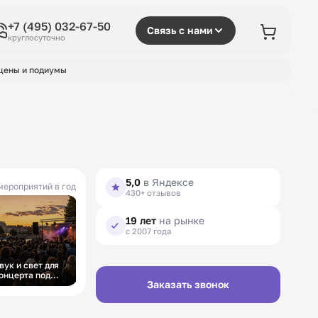
+7 (495) 032-67-50
Связь с нами
круглосуточно
цены и подиумы
5,0
в Яндексе
мероприятий в год
430+ отзывов
19 лет
на рынке
с 2007 года
вук и свет для
онцерта под
Заказать звонок
ткрытым небом