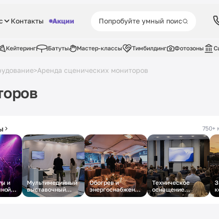
с
Контакты
Акции
Кейтеринг
Батуты
Мастер-классы
Тимбилдинг
Фотозоны
С
рудование
Аренда сценических мониторов
>
торов
ы
750+ 
ы и
Мультимедийный
Обогрев и
Техническое
З
чной
выставочный
энергоснабжение
оснащение
к
стенд под ключ
зимнего
деловой
о
корпоратива в
конференции
шатре