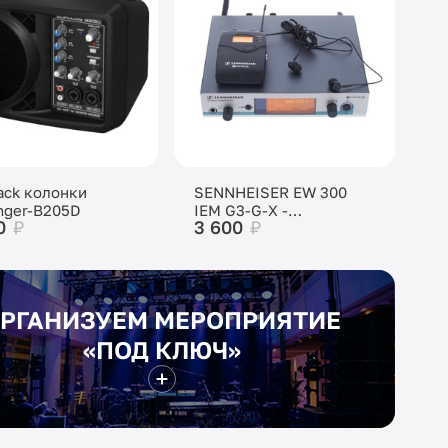
ack колонки
SENNHEISER EW 300
nger-B205D
IEM G3-G-X -
0
₽
3 600
₽
персональный
мониторинг
РГАНИЗУЕМ МЕРОПРИЯТИЕ
«ПОД КЛЮЧ»