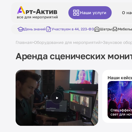
Наши услуги
О на
День знаний
Участвуем в 44, 223-ФЗ
Шатры
Мебель
Главная
Оборудование для мероприятий
Звуковое обо
>
>
Аренда сценических мони
Наши кейс
Спецэффект
свет для но
вечеринки