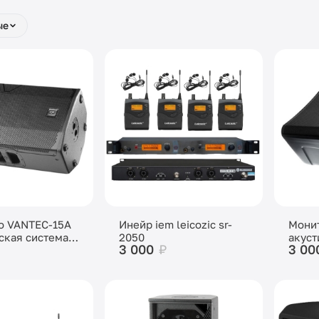
ые
o VANTEC-15A
Инейр iem leicozic sr-
Монит
ская система
2050
акуст
3 000
₽
3 00
на шт