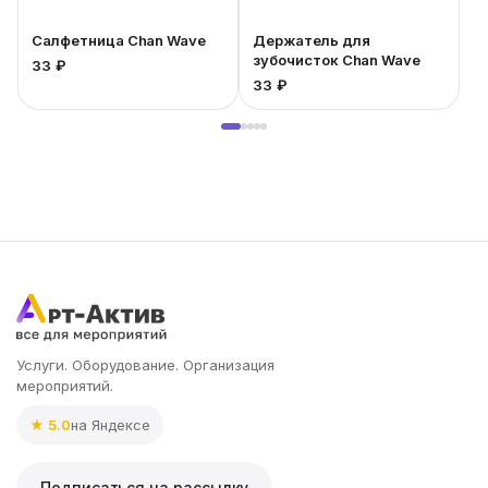
Салфетница Chan Wave
Держатель для
зубочисток Chan Wave
33 ₽
33 ₽
2
Услуги. Оборудование. Организация
мероприятий.
★ 5.0
на Яндексе
Подписаться на рассылку