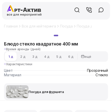
Главная
Все для кейтеринга
Посуда
Посуда для фуршет
Хит
Блюдо стекло квадратное 400 мм
Время аренды (дней)
ещё
1 д
2 д
3 д
4 д
5 д
6 д
Характеристики
Цвет
Прозрачный
Материал
Стекло
Посуда для фуршета