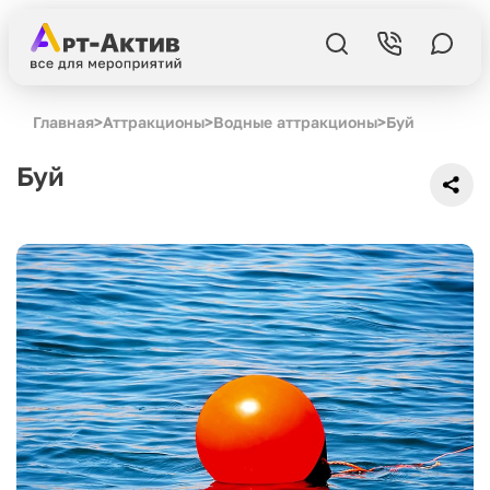
Главная
>
Аттракционы
>
Водные аттракционы
>
Буй
Буй