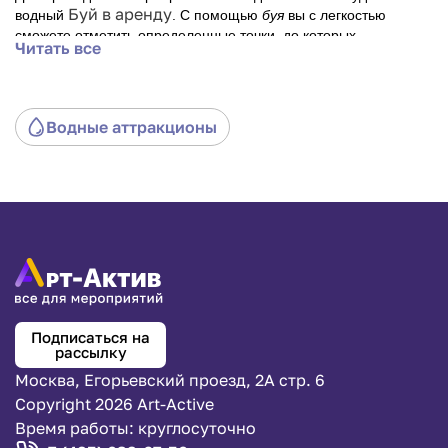
Буй в аренду
водный
. С помощью
буя
вы с легкостью
сможете отметить определенные точки, до которых
Читать все
необходимо доплыть. Или наоборот ограничить зону при
помощи
буя
.
Водные аттракционы
Подписаться на
рассылку
Москва, Егорьевский проезд, 2А стр. 6
Copyright 2026 Art-Active
Время работы: круглосуточно