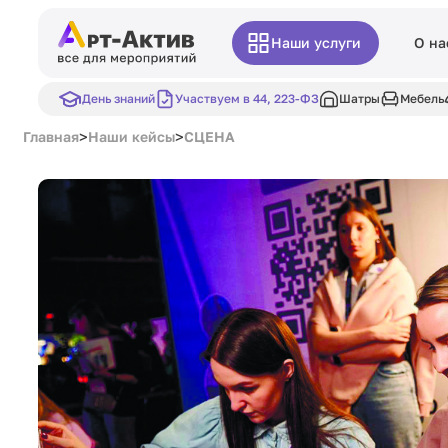
Наши услуги
О на
День знаний
Участвуем в 44, 223-ФЗ
Шатры
Мебель
>
>
Главная
Наши кейсы
СЦЕНА