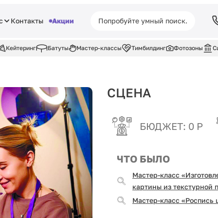
с
Контакты
Акции
Кейтеринг
Батуты
Мастер-классы
Тимбилдинг
Фотозоны
С
СЦЕНА
БЮДЖЕТ: 0 Р
ЧТО БЫЛО
Мастер-класс «Изготовл
картины из текстурной 
Мастер-класс «Роспись 