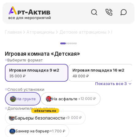
Главная
Аттракционы
Детские аттракционы
Игровая ко
Хит
Игровая комната «Детская»
Выберите формат
Игровая площадка 9 м2
Игровая площадка 16 м2
35 000 ₽
49 000 ₽
Показать все 3
Способ установки
На грунте
На асфальте
+12 000 ₽
Дополнительные опции
обязательно
Барьеры безопасности
+9 000 ₽
Баннер на барьер
+1 700 ₽