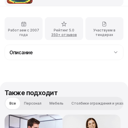
Работаем с 2007
Рейтинг 5.0
Участвуем в
года
350+ отзывов
тендерах
Описание
Игровая зона для детей на празднике
Аренда детского уголка
С помощью этого набора для оборудования детского
уголка, вы сможете обустроить любое помещение в
настоящий игровой центр для детей. Что позволит
Также подходит
гостям мероприятия хорошо отдохнуть на
празднике,а детям вдоволь позабавиться.
Все
Персонал
Мебель
Столбики ограждения и указат