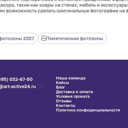
екора, такие как ковры на стенах, мебель и аксессуары
тям возможность сделать оригинальные фотографии на 
 станет незабываемым акцентом на любом событии, выз
и возможность адаптации под любые пространства дела
икальность вашего праздника и оставьте неизгладимые 
фотозоны 2027
Тематические фотозоны
Наша команда
495) 032-67-50
Кейсы
@art-active24.ru
Блог
Доставка и оплата
Условия проката
Отзывы
Контакты
Политика конфиденциальности