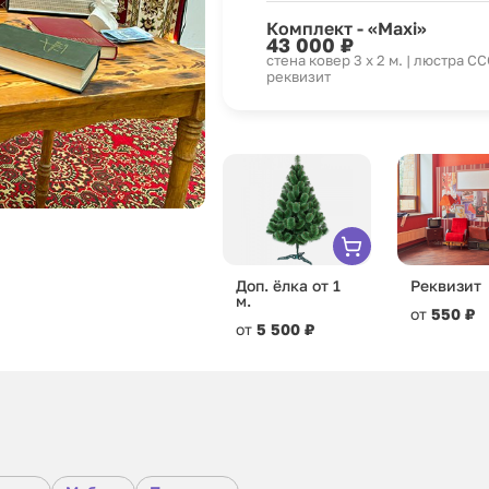
Комплект - «Maxi»
43 000 ₽
стена ковер 3 x 2 м. | люстра С
реквизит
Доп. ёлка от 1
Реквизит
м.
от
550 ₽
от
5 500 ₽