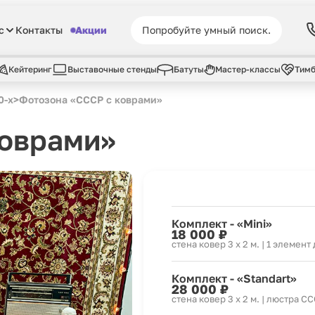
с
Контакты
Акции
Кейтеринг
Выставочные стенды
Батуты
Мастер-классы
Тимб
0-х
>
Фотозона «СССР с коврами»
коврами»
Комплект - «Mini»
18 000 ₽
стена ковер 3 x 2 м. | 1 элемент
Комплект - «Standart»
28 000 ₽
стена ковер 3 x 2 м. | люстра С