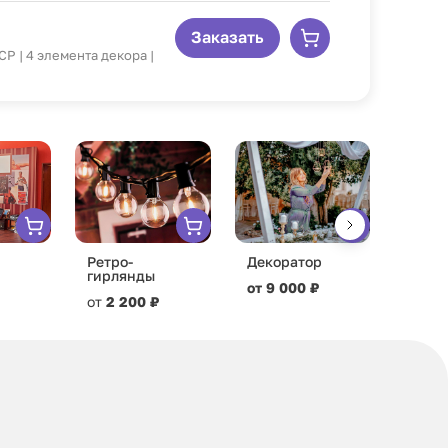
Заказать
ССР | 4 элемента декора |
Ретро-
Декоратор
Брен
гирлянды
от 9 000 ₽
от
13 
от
2 200 ₽