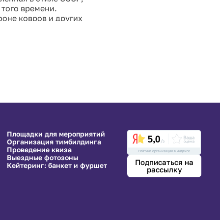
 того времени.
фоне ковров и других
ывая ностальгию и
ют ее идеальным
впечатления у гостей с
Площадки для мероприятий
Организация тимбилдинга
Проведение квиза
Выездные фотозоны
Подписаться на
Кейтеринг: банкет и фуршет
рассылку