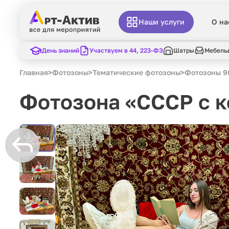
Наши услуги
О на
День знаний
Участвуем в 44, 223-ФЗ
Шатры
Мебель
Главная
>
Фотозоны
>
Тематические фотозоны
>
Фотозоны 9
Фотозона «СССР с 