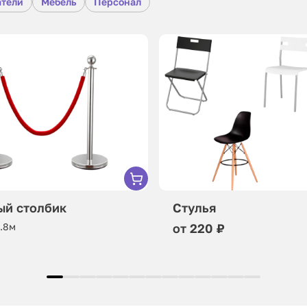
атели
Мебель
Персонал
ый столбик
Стулья
0.8м
от 220 ₽