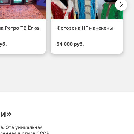
а Ретро ТВ Ёлка
Фотозона НГ манекены
уб.
54 000 руб.
ми»
а. Эта уникальная
ленная в стиле СССР,