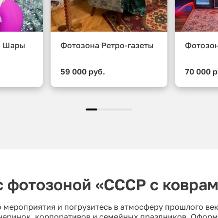
о Шары
Фотозона Ретро-газеты
Фотозон
59 000 руб.
70 000 р
с фотозоной «СССР с ковра
 мероприятия и погрузитесь в атмосферу прошлого век
черинок, корпоративов и семейных праздников. Оформ