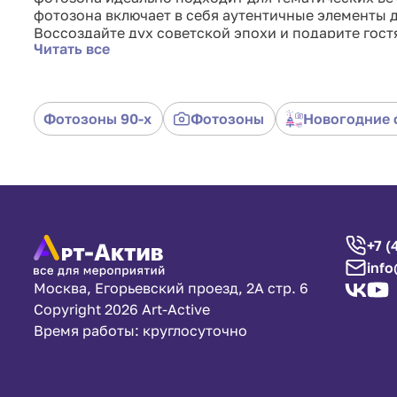
фотозона включает в себя аутентичные элементы д
Воссоздайте дух советской эпохи и подарите гос
Читать все
знаковых предметов. Фотозона «СССР с коврами»
создавая яркие воспоминания. Легкая установка 
выбором для любого мероприятия. Подчеркните ун
нашей арендой фотозоны «СССР с коврами».
Фотозоны 90-х
Фотозоны
Новогодние 
+7 (
info
Москва, Егорьевский проезд, 2А стр. 6
Copyright 2026 Art-Active
Время работы: круглосуточно