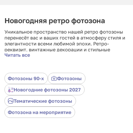
Новогодняя ретро фотозона
Уникальное пространство нашей ретро фотозоны
перенесёт вас и ваших гостей в атмосферу стиля и
элегантности всеми любимой эпохи. Ретро-
реквизит, винтажные декорации и стильные
Читать все
костюмы создадут неповторимую иллюзию
времени, запечатлеют моменты веселья и подарят
ностальгические воспоминания. Адаптируйте зону
под ваш вкус и концепцию мероприятия. Удивите
Фотозоны 90-х
Фотозоны
гостей оригинальностью и создайте уникальные
новогодние кадры, которые будут дарить радость и
Новогодние фотозоны 2027
воспоминания долгие годы. Вместе с нами
вернитесь к духу прошлого, встречая будущее с
Тематические фотозоны
улыбкой и стилем!
Фотозона на мероприятие