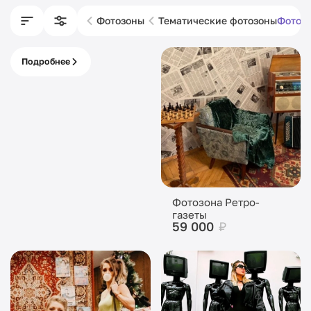
Фотозоны
Тематические фотозоны
Фотозо
Подробнее
Изготовление
фотозон
Фотозона Ретро-
газеты
59 000
₽