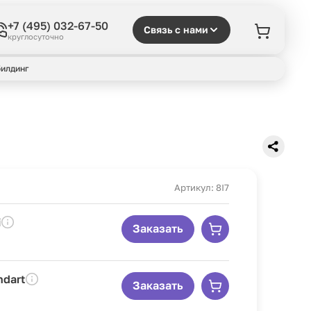
+7 (495) 032-67-50
Связь с нами
круглосуточно
илдинг
Артикул: 8I7
i
Заказать
ndart
Заказать