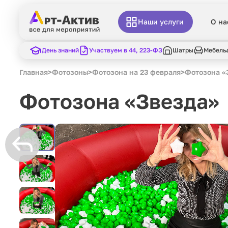
Наши услуги
О на
День знаний
Участвуем в 44, 223-ФЗ
Шатры
Мебель
Главная
>
Фотозоны
>
Фотозона на 23 февраля
>
Фотозона «
Фотозона «Звезда»