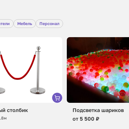
атели
Мебель
Персонал
ый столбик
Подсветка шариков
0.8м
от 5 500 ₽