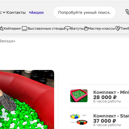
с
Контакты
Акции
Кейтеринг
Выставочные стенды
Батуты
Мастер-классы
Тимб
Звезда»
Комплект - Min
28 000 ₽
6 часов работы
Комплект - Sta
37 000 ₽
6 часов работы