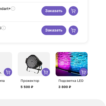
ndart+
Заказать
i
Заказать
мпа
Прожектор
Подсветка LED
5 500 ₽
3 800 ₽