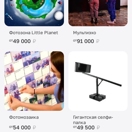
Фотозона Little Planet
Мультиэхо
49 000
₽
91 000
₽
от
от
Фотомозаика
Гигантская селфи-
палка
54 000
₽
49 500
₽
от
от