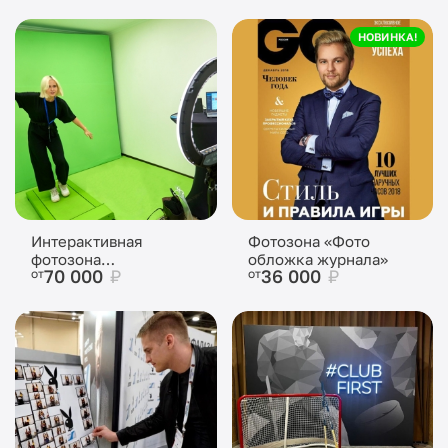
НОВИНКА!
Интерактивная
Фотозона «Фото
фотозона
обложка журнала»
70 000
₽
36 000
₽
от
от
«Виртуальная
прогулка»