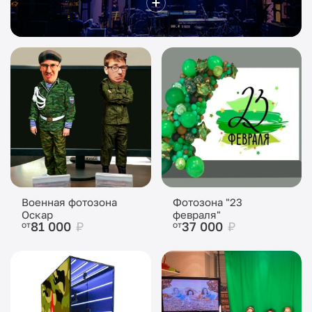
Военная фотозона
Фотозона "23
Оскар
февраля"
81 000
₽
37 000
₽
от
от