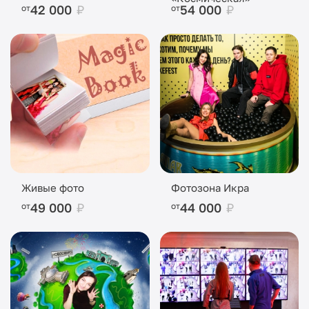
42 000
₽
54 000
₽
от
от
Живые фото
Фотозона Икра
49 000
₽
44 000
₽
от
от