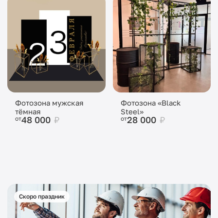
Фотозона мужская
Фотозона «Black
тёмная
Steel»
48 000
₽
28 000
₽
от
от
Скоро праздник