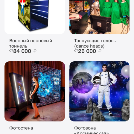
Военный неоновый
Танцующие головы
тоннель
(dance heads)
84 000
₽
26 000
₽
от
от
Фотостена
Фотозона
«Космическая»