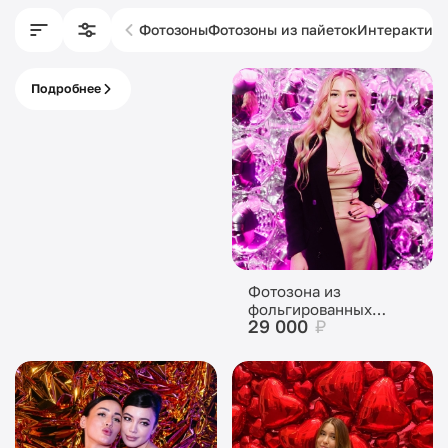
Фотозоны
Фотозоны из пайеток
Интерактив
Подробнее
Изготовление
фотозон
Фотозона из
фольгированных
29 000
₽
шаров