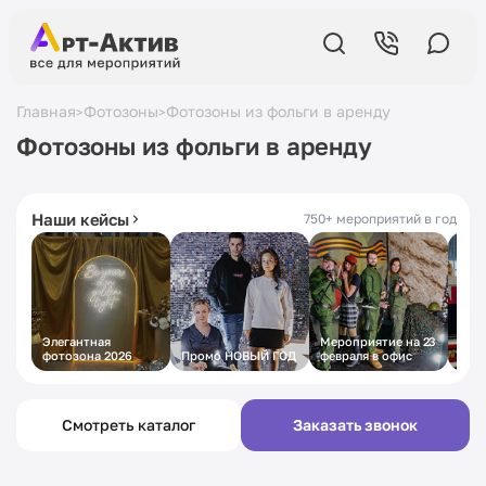
Главная
Фотозоны
Фотозоны из фольги в аренду
>
>
Фотозоны из фольги в аренду
5,0
в Яндексе
19 лет
на рынке
430+ отзывов
с 2007 года
Наши кейсы
750+ мероприятий в год
Элегантная
Мероприятие на 23
Пра
фотозона 2026
Промо НОВЫЙ ГОД
февраля в офис
муж
стил
Смотреть каталог
Заказать звонок