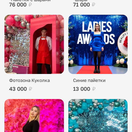
76 000
₽
71 000
₽
Фотозона Куколка
Синие пайетки
43 000
₽
13 000
₽