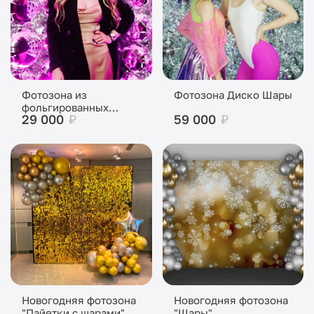
Фотозона из
Фотозона Диско Шары
фольгированных
29 000
₽
59 000
₽
шаров
Новогодняя фотозона
Новогодняя фотозона
"Пайетки с шарами"
"Шары"