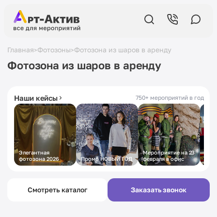
Главная
Фотозоны
Фотозона из шаров в аренду
>
>
Фотозона из шаров в аренду
5,0
в Яндексе
19 лет
на рынке
430+ отзывов
с 2007 года
Наши кейсы
750+ мероприятий в год
Элегантная
Мероприятие на 23
Пра
фотозона 2026
Промо НОВЫЙ ГОД
февраля в офис
муж
стил
Смотреть каталог
Заказать звонок