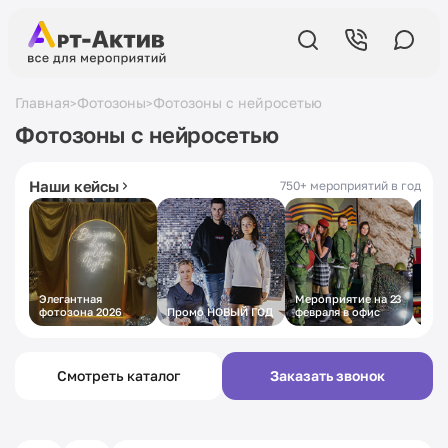
Главная
Фотозоны
Фотозоны с нейросетью
>
>
5,0
в Яндексе
19 лет
на рынке
Фотозоны с нейросетью
430+ отзывов
с 2007 года
Наши кейсы
750+ мероприятий в год
Элегантная
Мероприятие на 23
Пра
фотозона 2026
Промо НОВЫЙ ГОД
февраля в офис
муж
стил
Смотреть каталог
Заказать звонок