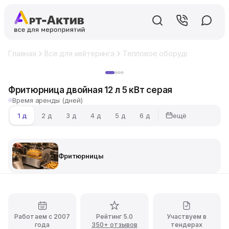
Главная
Все для кейтеринга
Тепловое оборудование
Фр
Хит
Фритюрница двойная 12 л 5 кВт серая
Время аренды (дней)
ещё
1 д
2 д
3 д
4 д
5 д
6 д
Фритюрницы
Работаем с 2007
Рейтинг 5.0
Участвуем в
года
350+ отзывов
тендерах