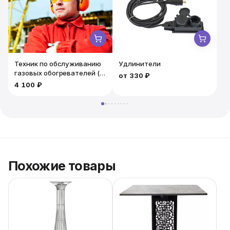
Техник по обслуживанию
Удлинители
газовых обогревателей (4
от
330 ₽
часа) / Дежурный
4 100 ₽
Похожие товары