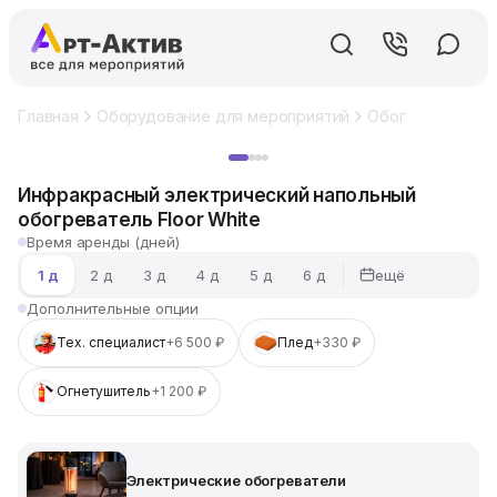
Главная
Оборудование для мероприятий
Обогреватели
Хит
Инфракрасный электрический напольный
обогреватель Floor White
Время аренды (дней)
ещё
1 д
2 д
3 д
4 д
5 д
6 д
Дополнительные опции
Тех. специалист
+6 500 ₽
Плед
+330 ₽
Огнетушитель
+1 200 ₽
Электрические обогреватели