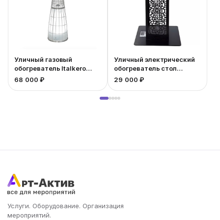
Уличный газовый
Уличный электрический
обогреватель Italkero
обогреватель стол
Dolce Vita
Bogazici квадрат
68 000 ₽
29 000 ₽
2
Услуги. Оборудование. Организация
мероприятий.