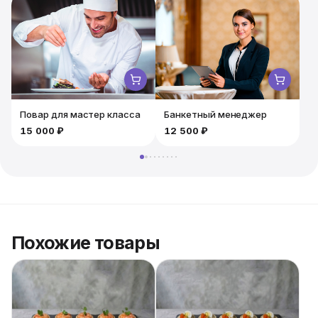
такого канапе наши повара используют только
свежие фрукты, которые мы закупаем у лучших
поставщиков. Высочайшие вкусовые качества данной
закуски достигаются за счёт правильной рецептуры и
профессионализма наших опытных поваров.
Повар для мастер класса
Банкетный менеджер
15 000 ₽
12 500 ₽
Похожие товары