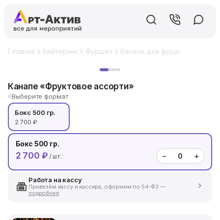
Главная
Кейтеринг
Фуршет
Канапе для фуршета
Канап
Хит
Канапе «Фруктовое ассорти»
Выберите формат
Бокс 500 гр.
2 700 ₽
Бокс 500 гр.
2 700 ₽
−
+
/ шт.
Работа на кассу
Привезём кассу и кассира, оформим по 54-ФЗ —
подробнее