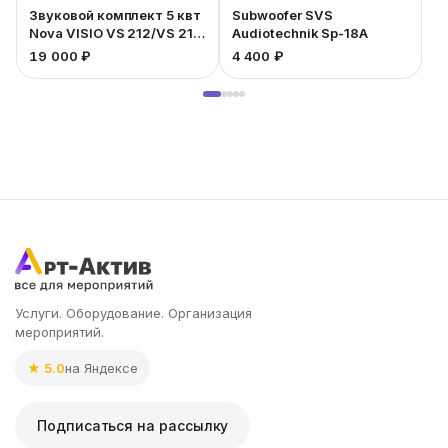
Звуковой комплект 5 квт
Subwoofer SVS
Nova VISIO VS 212/VS 218
Audiotechnik Sp-18A
SUB
19 000 ₽
4 400 ₽
4
Услуги. Оборудование. Организация
мероприятий.
★ 5.0
на Яндексе
Подписаться на рассылку