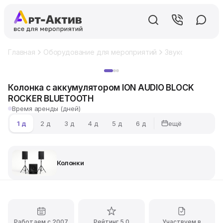
Главная
Оборудование для мероприятий
Звуковое обору
Хит
Колонка с аккумулятором ION AUDIO BLOCK
ROCKER BLUETOOTH
Время аренды (дней)
ещё
1 д
2 д
3 д
4 д
5 д
6 д
Колонки
Работаем с 2007
Рейтинг 5.0
Участвуем в