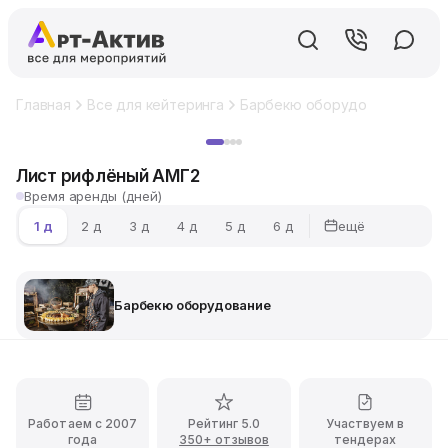
Главная
Все для кейтеринга
Барбекю оборудование
Лис
Хит
Лист рифлёный АМГ2
Время аренды (дней)
ещё
1 д
2 д
3 д
4 д
5 д
6 д
Барбекю оборудование
Работаем с 2007
Рейтинг 5.0
Участвуем в
года
350+ отзывов
тендерах