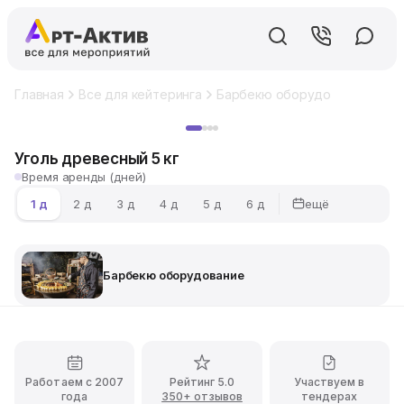
Главная
Все для кейтеринга
Барбекю оборудование
Уго
Хит
Уголь древесный 5 кг
Время аренды (дней)
ещё
1 д
2 д
3 д
4 д
5 д
6 д
Барбекю оборудование
Работаем с 2007
Рейтинг 5.0
Участвуем в
года
350+ отзывов
тендерах