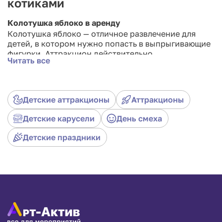
котиками
Колотушка яблоко в аренду
Колотушка яблоко — отличное развлечение для
детей, в котором нужно попасть в выпрыгивающие
фигурки. Аттракцион действительно
Читать все
увлекательный, ведь осуществить, на первый взгляд
простое задание, не так уж и просто.
Детские аттракционы
Аттракционы
Детские карусели
День смеха
Детские праздники