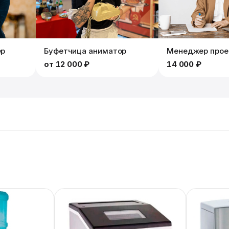
ер
Буфетчица аниматор
Менеджер прое
от
12 000 ₽
14 000 ₽