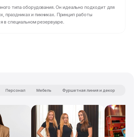
ного типа оборудования. Он идеально подходит для
х, праздниках и пикниках. Принцип работы
я в специальном резервуаре.
Персонал
Мебель
Фуршетная линия и декор
Чист