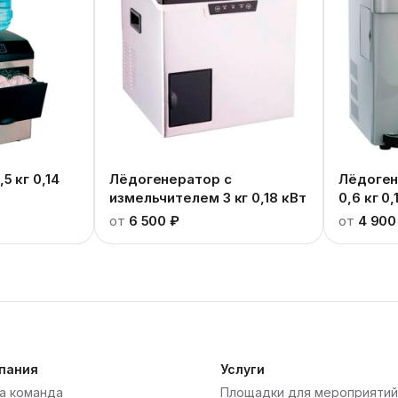
5 кг 0,14
Лёдогенератор с
Лёдоген
измельчителем 3 кг 0,18 кВт
0,6 кг 0,
от
6 500 ₽
от
4 900
пания
Услуги
а команда
Площадки для мероприятий