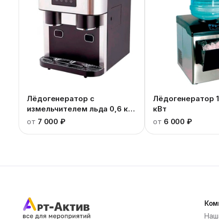
Лёдогенератор с
Лёдогенератор 1,
измельчителем льда 0,6 кг
кВт
0,18 кВт
от
7 000 ₽
от
6 000 ₽
Ком
Наш