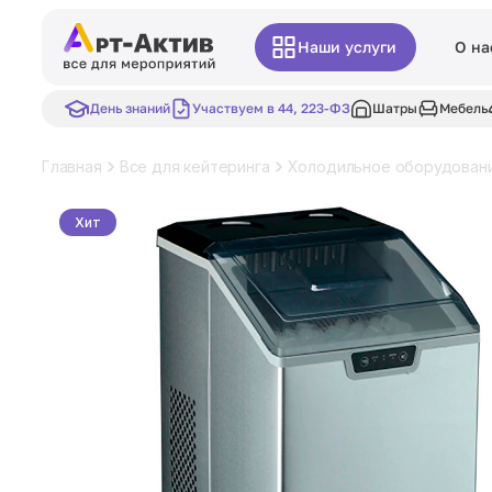
Наши услуги
О на
День знаний
Участвуем в 44, 223-ФЗ
Шатры
Мебель
Главная
Все для кейтеринга
Холодильное оборудован
Хит