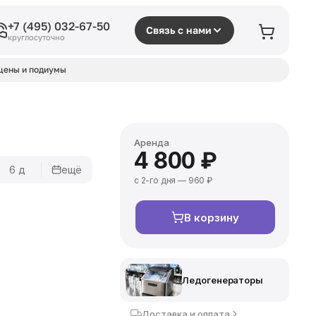
+7 (495) 032-67-50
Связь с нами
круглосуточно
цены и подиумы
Аренда
4 800 ₽
6 д
ещё
с 2-го дня — 960 ₽
В корзину
Ледогенераторы
Доставка и оплата