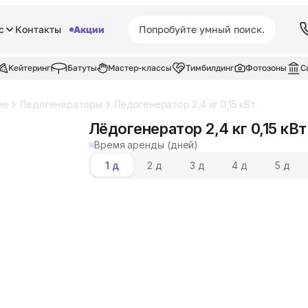
с
Контакты
Акции
Кейтеринг
Батуты
Мастер-классы
Тимбилдинг
Фотозоны
С
ие
Ледогенераторы
Лёдогенератор 2,4 кг 0,15 кВт
Лёдогенератор 2,4 кг 0,15 кВт
Время аренды (дней)
1 д
2 д
3 д
4 д
5 д