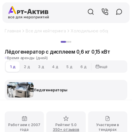
Главная
Все для кейтеринга
Холодильное оборудование
Хит
Лёдогенератор с дисплеем 0,6 кг 0,15 кВт
Время аренды (дней)
ещё
1 д
2 д
3 д
4 д
5 д
6 д
Ледогенераторы
Работаем с 2007
Рейтинг 5.0
Участвуем в
года
350+ отзывов
тендерах