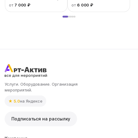
кг 0,18 кВт
от
7 000 ₽
от
6 000 ₽
Услуги. Оборудование. Организация
мероприятий.
★ 5.0
на Яндексе
Подписаться на рассылку