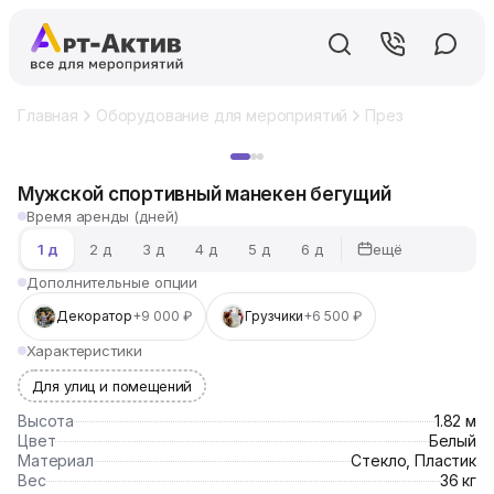
Главная
Оборудование для мероприятий
Презентационно
Хит
Мужской спортивный манекен бегущий
Время аренды (дней)
ещё
1 д
2 д
3 д
4 д
5 д
6 д
Дополнительные опции
Декоратор
+9 000 ₽
Грузчики
+6 500 ₽
Характеристики
Для улиц и помещений
Высота
1.82 м
Цвет
Белый
Материал
Стекло, Пластик
Вес
36 кг