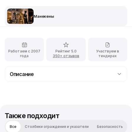
Манекены
Работаем с 2007
Рейтинг 5.0
Участвуем в
года
350+ отзывов
тендерах
Описание
Мужской спортивный манекен бегущий в
аренду
Спортивный мужской манекен выполнен в
современном сером цвете и может быть использован
для создания стильного современного интерьера.
Также подходит
Модель оснащена удобной и надёжной подставкой,
которая крепится к стопе. Благодаря этому манекену
Все
Столбики ограждения и указатели
Безопасность