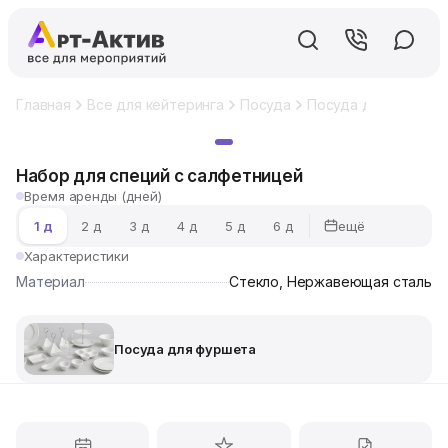
Главная
Все для кейтеринга
Посуда
Посуда для фуршет
Хит
Набор для специй с салфетницей
Время аренды (дней)
ещё
1 д
2 д
3 д
4 д
5 д
6 д
Характеристики
Материал
Стекло, Нержавеющая сталь
Посуда для фуршета