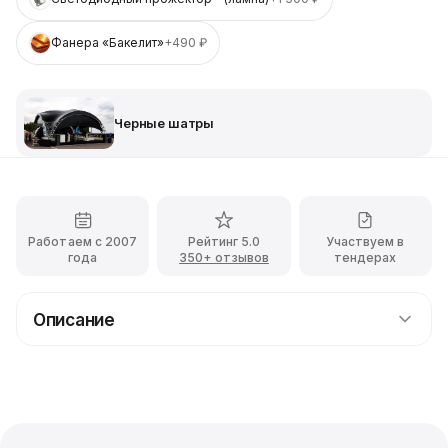
Фанера «Бакелит»
+490 ₽
Черные шатры
Работаем с 2007
Рейтинг 5.0
Участвуем в
года
350+ отзывов
тендерах
Описание
Прокат павильона площадью 100 кв.м. чёрного
цвета остеклённой
Остеклённый шатер, выполненный в изящном чёрном
цвете, идеально подходит для проведения самых