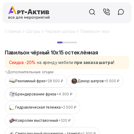
Главная
Шатры
Черные шатры
Павильон чёрный 10x15 о
Хит
Павильон чёрный 10x15 остеклённая
Скидка -20%
на аренду мебели
при заказа шатра!
Дополнительные опции
Рекламный фриз
+28 500 ₽
Декор шатров
+5 500 ₽
Брендирование фриза
+4 300 ₽
Гидравлическая тележка
+2 500 ₽
Ковролин выставочный
+320 ₽
Светодиодный прожектор - (лампа)
+1 300 ₽