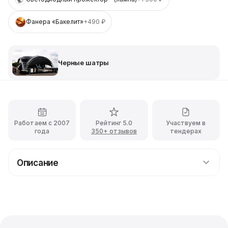
Фанера «Бакелит»
+490 ₽
Черные шатры
Работаем с 2007
Рейтинг 5.0
Участвуем в
года
350+ отзывов
тендерах
Описание
Прокат павильона площадью 150 кв.м. чёрного
цвета остеклённой
Пагода с остекленными стенами - отличное решение
для проведения мероприятий, требующих