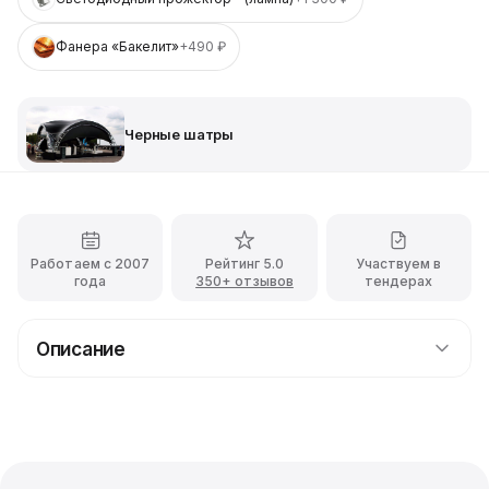
Фанера «Бакелит»
+490 ₽
Черные шатры
Работаем с 2007
Рейтинг 5.0
Участвуем в
года
350+ отзывов
тендерах
Описание
Прокат павильона площадью 450 кв.м. чёрного
цвета остеклённой
Остеклённый шатер Пагода позволит вам создать
очень впечатляющее пространство, защищённое от