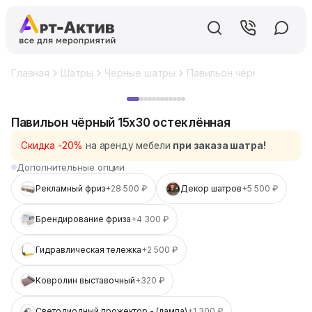
Главная
Шатры
Черные шатры
Павильон чёрный 15x30 о
Хит
Павильон чёрный 15x30 остеклённая
Скидка -20%
на аренду мебели
при заказа шатра!
Дополнительные опции
Рекламный фриз
+28 500 ₽
Декор шатров
+5 500 ₽
Брендирование фриза
+4 300 ₽
Гидравлическая тележка
+2 500 ₽
Ковролин выставочный
+320 ₽
Светодиодный прожектор - (лампа)
+1 300 ₽