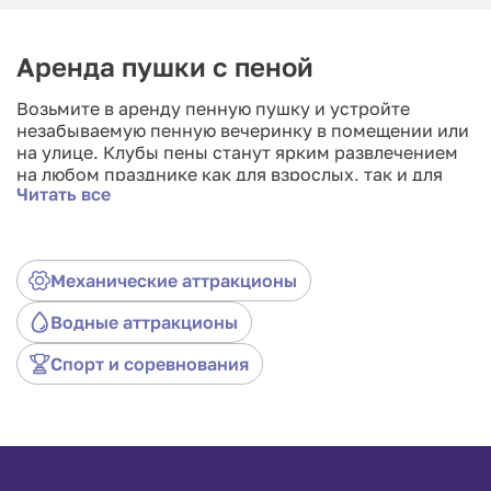
Аренда пушки с пеной
Возьмите в аренду пенную пушку и устройте
незабываемую пенную вечеринку в помещении или
на улице. Клубы пены станут ярким развлечением
на любом празднике как для взрослых, так и для
Читать все
детей. Пригласите ди-джея и получится
зажигательная пенная дискотека, или арендуйте
надувные аттракционы для соревнований, таких
как «пенный футбол». Аренда пенной пушки
Механические аттракционы
обязательно окупится яркими эмоциями гостей.
Закажите пенную пушку на день рождения,
Водные аттракционы
тимбилдинг или корпоратив.
Спорт и соревнования