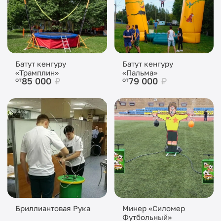
Батут кенгуру
Батут кенгуру
«Трамплин»
«Пальма»
85 000
₽
79 000
₽
от
от
Бриллиантовая Рука
Минер «Силомер
Футбольный»