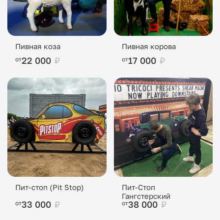
Пивная коза
Пивная корова
22 000
₽
17 000
₽
от
от
Пит-стоп (Pit Stop)
Пит-Стоп
Гангстерский
33 000
₽
38 000
₽
от
от