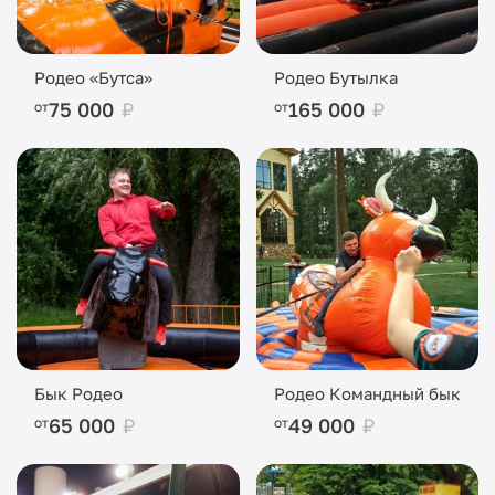
Родео «Бутса»
Родео Бутылка
75 000
₽
165 000
₽
от
от
Бык Родео
Родео Командный бык
65 000
₽
49 000
₽
от
от