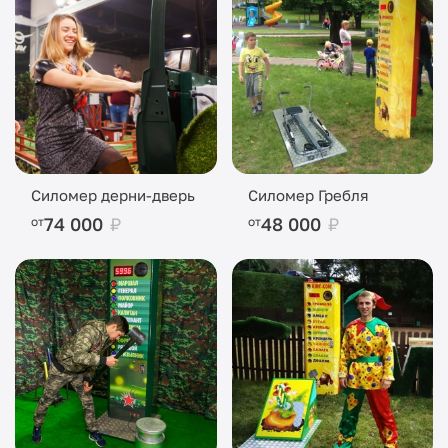
Силомер дерни-дверь
Силомер Гребля
74 000
₽
48 000
₽
от
от