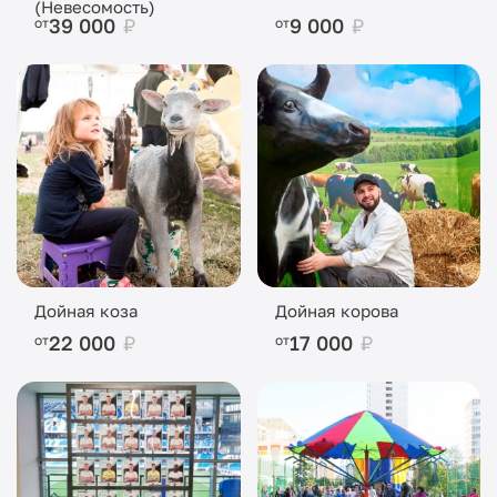
(Невесомость)
39 000
₽
9 000
₽
от
от
Дойная коза
Дойная корова
22 000
₽
17 000
₽
от
от