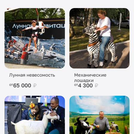
Лунная невесомость
Механические
лошадки
65 000
₽
4 300
₽
от
от