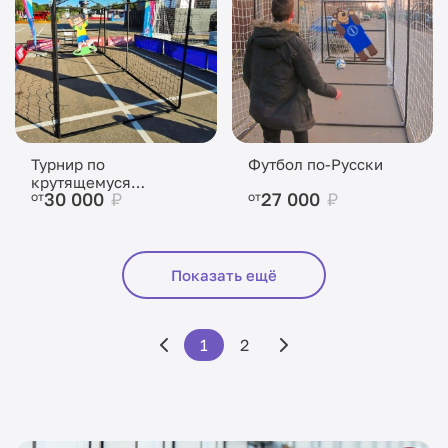
Турнир по
Футбол по-Русски
крутящемуся
30 000
₽
27 000
₽
от
от
футболисту
Показать ещё
1
2