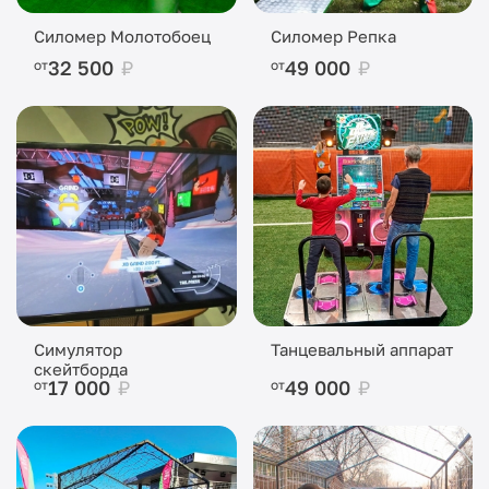
Силомер Молотобоец
Силомер Репка
32 500
₽
49 000
₽
от
от
Симулятор
Танцевальный аппарат
скейтборда
17 000
₽
49 000
₽
от
от