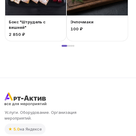
Бокс "Штрудель с
Эчпочмаки
вишней"
100 ₽
1
2 850 ₽
Услуги. Оборудование. Организация
мероприятий.
★ 5.0
на Яндексе