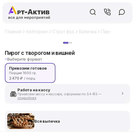
Главная
Кейтеринг
Стрит фуд
Выпечка
Пирог с творог
Хит
Пирог с творогом и вишней
Выберите формат
Привозим готовое
Порция 1600 гр.
2 470 ₽
/ порц.
Работа на кассу
Привезём кассу и кассира, оформим по 54-ФЗ —
подробнее
Вся выпечка