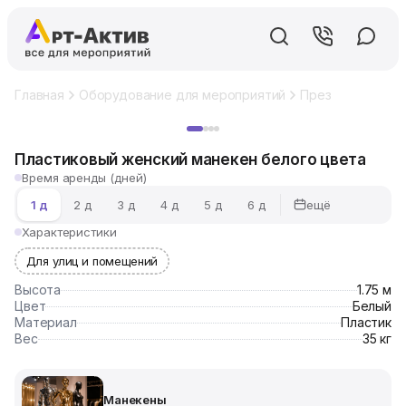
Главная
Оборудование для мероприятий
Презентационно
Хит
Пластиковый женский манекен белого цвета
Время аренды (дней)
ещё
1 д
2 д
3 д
4 д
5 д
6 д
Характеристики
Для улиц и помещений
Высота
1.75 м
Цвет
Белый
Материал
Пластик
Вес
35 кг
Манекены