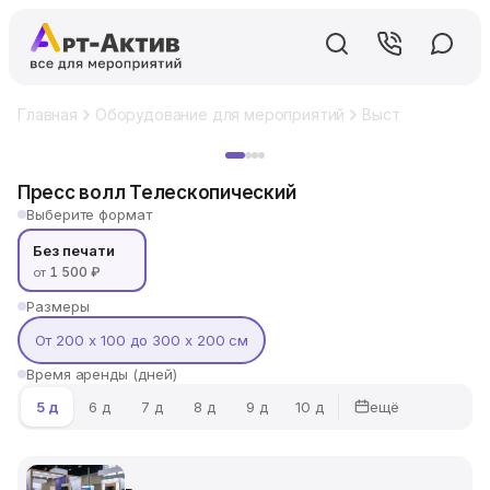
Главная
Оборудование для мероприятий
Выставочный ст
Хит
Пресс волл Телескопический
Выберите формат
Без печати
1 500 ₽
от
Размеры
От 200 х 100 до 300 х 200 см
Время аренды (дней)
ещё
5 д
6 д
7 д
8 д
9 д
10 д