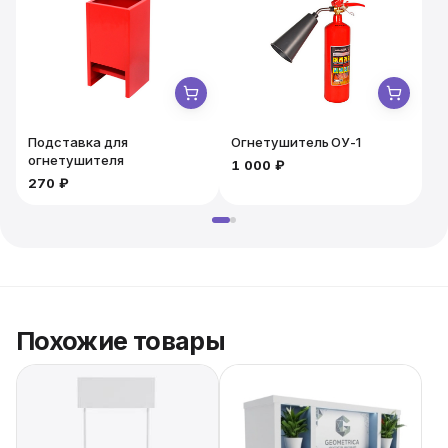
Подставка для
Огнетушитель ОУ-1
огнетушителя
1 000 ₽
1
270 ₽
Похожие товары