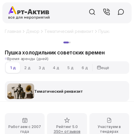
Главная
Декор
Тематический реквизит
Пушка холодильн
Хит
Пушка холодильник советских времен
Время аренды (дней)
ещё
1 д
2 д
3 д
4 д
5 д
6 д
Тематический реквизит
Работаем с 2007
Рейтинг 5.0
Участвуем в
года
350+ отзывов
тендерах