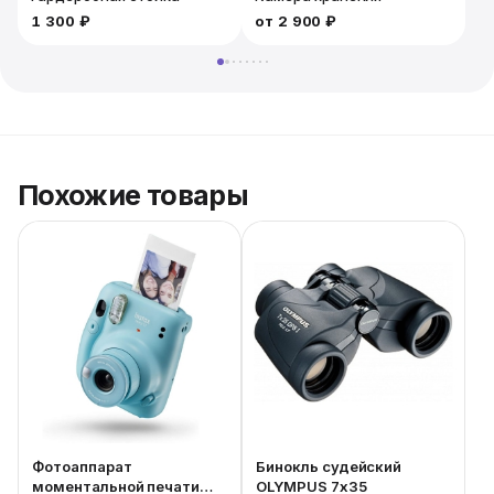
1 300 ₽
от
2 900 ₽
1
Похожие товары
Фотоаппарат
Бинокль судейский
моментальной печати
OLYMPUS 7x35