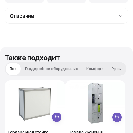
Описание
Чрезвычайно симпатичная разработка времен СССР,
готовая и сегодня служить украшением стола,
интерьера, декором для исторических съемок и
работы над клипами в новтальгическом стиле.
Также подходит
Все
Гардеробное оборудование
Комфорт
Урны
Гардеробная стойка
Камера хранения