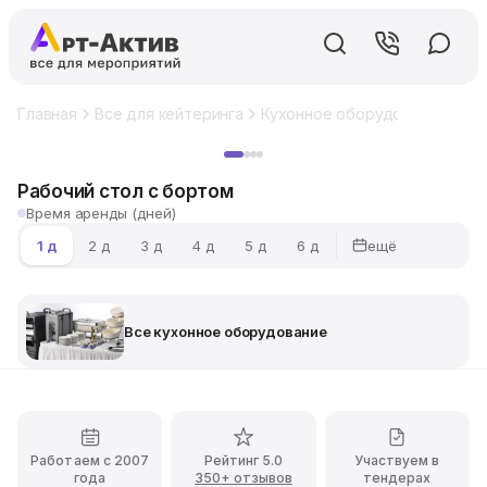
Главная
Все для кейтеринга
Кухонное оборудование
Ра
Хит
Рабочий стол с бортом
Время аренды (дней)
ещё
1 д
2 д
3 д
4 д
5 д
6 д
Все кухонное оборудование
Работаем с 2007
Рейтинг 5.0
Участвуем в
года
350+ отзывов
тендерах