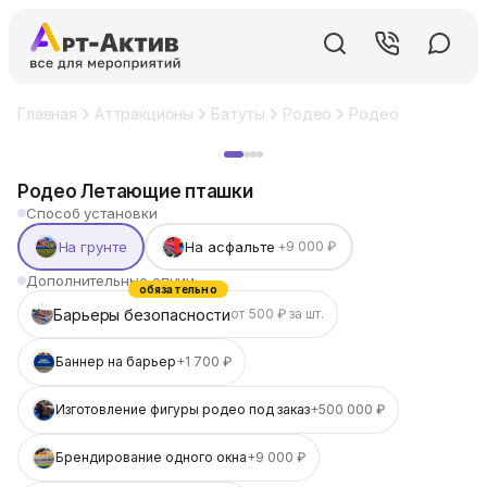
Главная
Аттракционы
Батуты
Родео
Родео Летающие 
Хит
Родео Летающие пташки
Способ установки
На грунте
На асфальте
+9 000 ₽
Дополнительные опции
обязательно
Барьеры безопасности
от 500 ₽ за шт.
Баннер на барьер
+1 700 ₽
Изготовление фигуры родео под заказ
+500 000 ₽
Брендирование одного окна
+9 000 ₽