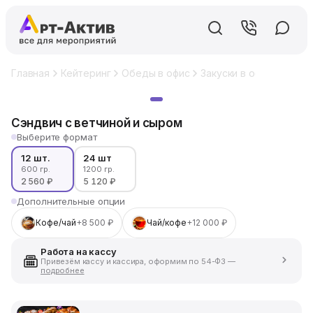
Главная
Кейтеринг
Обеды в офис
Закуски в офис
Сэндв
Хит
Сэндвич с ветчиной и сыром
Выберите формат
12 шт.
24 шт
600 гр.
1200 гр.
2 560 ₽
5 120 ₽
Дополнительные опции
Кофе/чай
+8 500 ₽
Чай/кофе
+12 000 ₽
Работа на кассу
Привезём кассу и кассира, оформим по 54-ФЗ —
подробнее