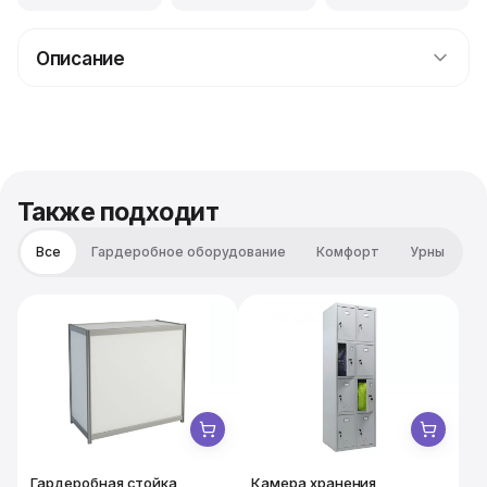
Описание
Прокат реквизитного Октагона (клетка без помоста)
для съемок спортивных передач, клипов и кино о
боях без правил и других состязаниях бойцов.
Также подходит
Все
Гардеробное оборудование
Комфорт
Урны
Гардеробная стойка
Камера хранения