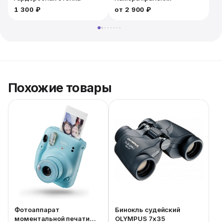
1 300 ₽
от
2 900 ₽
1
Похожие товары
Фотоаппарат
Бинокль судейский
моментальной печати
OLYMPUS 7x35