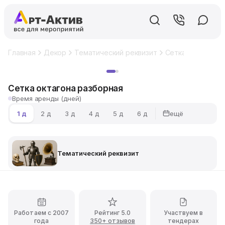
Главная
Декор
Тематический реквизит
Сетка октагона 
Хит
Сетка октагона разборная
Время аренды (дней)
ещё
1 д
2 д
3 д
4 д
5 д
6 д
Тематический реквизит
Работаем с 2007
Рейтинг 5.0
Участвуем в
года
350+ отзывов
тендерах